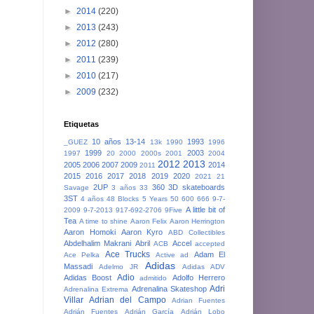
►
2014
(220)
►
2013
(243)
►
2012
(280)
►
2011
(239)
►
2010
(217)
►
2009
(232)
Etiquetas
10 años
13-14
1993
_GUEZ
13k
1990
1996
1999
2003
1997
20
2000
2000s
2001
2004
2012
2013
2005
2006
2007
2009
2014
2011
2015
2016
2017
2018
2019
2020
2021
21
2UP
360
3D skateboards
Savage
3 años
33
3ST
4 años
48 Blocks
5 Years
50
600
666
9-7-
A little bit of
2009
9-7-2013
917-692-2706
9Five
Tea
A time to shine
Aaron Felix
Aaron Herrington
Aaron Homoki
Aaron Kyro
ABD Collectibles
Abdelhalim Makrani
Abril
Accel
ACB
accepted
Ace Trucks
Adam El
Ace Pelka
Active
ad
Adidas
Massadi
Adelmo JR
Adidas ADV
Adio
Adidas Boost
Adolfo Herrero
admitido
Adri
Adrenalina Skateshop
Adrenalina Extrema
Villar
Adrian del Campo
Adrian Fuentes
Adrián Fuentes
Adrián García
Adrián Lobo