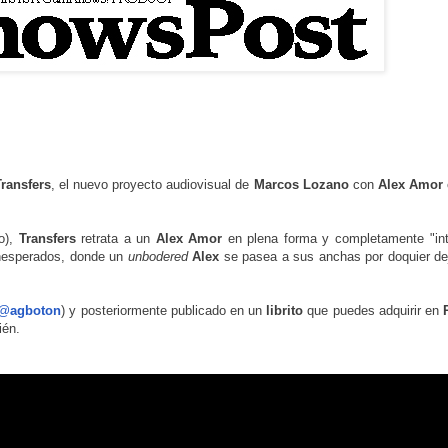
Transfers
, el nuevo proyecto audiovisual de
Marcos Lozano
con
Alex Amor
o),
Transfers
retrata a un
Alex
Amor
en plena forma y completamente "int
 inesperados, donde un
unbodered
Alex
se pasea a sus anchas por doquier de
@
agboton
) y posteriormente publicado en un
librito
que puedes adquirir en
ién.