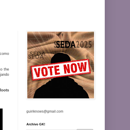
como
o the
jando
Roots
guiriknows@gmail.com
Archivo GK!