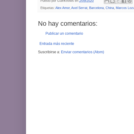
Puesto por
GuiriKnows
en
2/09/2020
Etiquetas:
Alex Amor
,
Axel Serrat
,
Barcelona
,
China
,
Marcos Loz
No hay comentarios:
Publicar un comentario
Entrada más reciente
Suscribirse a:
Enviar comentarios (Atom)