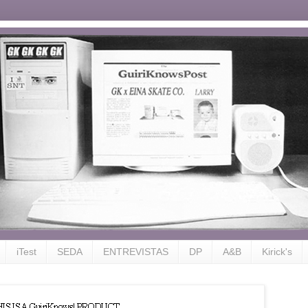
iTest
SEDA
ENTREVISTAS
DP
A&B
Kirick's