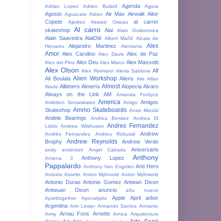
Agenda
Adrian Lopez
Adrien Bulard
Agora
Agosto
Air Max
Airwalk
Aitor
Aguacate
Aidan
Copete
al carrer
Ajedrez
Akwasi Owusu
Al carro
skateshop
Alai
Alain Goikoetxea
Alain Saavedra
AlaiOlé
Albert Mañé
Alcala de
Alex
Alejandro Martinez
Henares
Alemania
Amor
Alex Carolino
Alex de Paz
Alex Davis
Alex Deu
Alex Massotti
Alex del Pino
Alex Marco
Alex Olson
Alf
Alex Reimann
Alexis Sablone
Alien Workshop
Ali Boulala
Aliens
Alis
Allan
Almost
Alltimers
Almería
Alopecia
Alvaro
Wade
Always on the Link
AM
Amanda Fordyce
America
Amigos
Ambition Snowskates
Amigo
Ammo Skateboards
Skateshop
Anas Moulal
Andele Bearings
Andrea Benitez
Andrea Di
Andres Fernandez
Liddo
Andrea Wilshusen
Andrew
Andrés Fernandez
Andreu Robusté
Andrew Reynolds
Brophy
Andrew Verde
Aniversario
andy anderson
Angel Cabada
Anthony
Anthony Lopez
Antena 3
Pappalardo
Anti Hero
Anthony Van Engelen
Antoine Asselin
Anton Myhrvold
Anton Myhrwold
Antonio Durao
Antonio Gomez
Antwan Dixon
Antwuan Dixon
anuncio
año nuevo
Apple
April
arbor
Aparttogether
Apocalypto
Argentina
Arin Lester
Armando Santos
Armanto
Arnau Fons
Arnette
Army
Arnica
Arquitectura