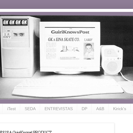
iTest
SEDA
ENTREVISTAS
DP
A&B
Kirick's