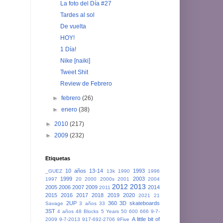
La foto del Día #27
Tardes al sol
De vuelta
HOY!
1 Día!
Nike [naiki]
Tweet Shit
Review de Febrero
►
febrero
(26)
►
enero
(38)
►
2010
(217)
►
2009
(232)
Etiquetas
10 años
13-14
1993
_GUEZ
13k
1990
1996
1999
2003
1997
20
2000
2000s
2001
2004
2012
2013
2005
2006
2007
2009
2014
2011
2015
2016
2017
2018
2019
2020
2021
21
2UP
360
3D skateboards
Savage
3 años
33
3ST
4 años
48 Blocks
5 Years
50
600
666
9-7-
A little bit of
2009
9-7-2013
917-692-2706
9Five