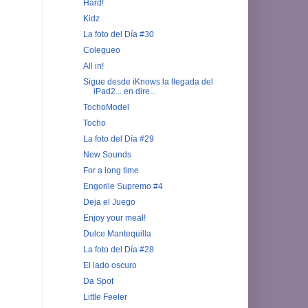
Hard!
Kidz
La foto del Día #30
Colegueo
All in!
Sigue desde iKnows la llegada del
iPad2... en dire...
TochoModel
Tocho
La foto del Día #29
New Sounds
For a long time
Engorile Supremo #4
Deja el Juego
Enjoy your meal!
Dulce Mantequilla
La foto del Día #28
El lado oscuro
Da Spot
Little Feeler