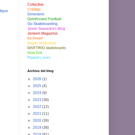
Collective
Crailtap
tigua
Dimestore
GuiriKnows! Football
Go-Skateboarding
Javier Saavedra's Blog
Jenkem Magazine
Ks Krew!!
Maple Skateshop
MARTIRIO skateboards
Now Dist
Ripped Laces
Archivo del blog
►
2026
(1)
►
2025
(4)
►
2024
(9)
►
2023
(38)
►
2022
(12)
►
2021
(11)
►
2020
(39)
►
2019
(38)
►
2018
(81)