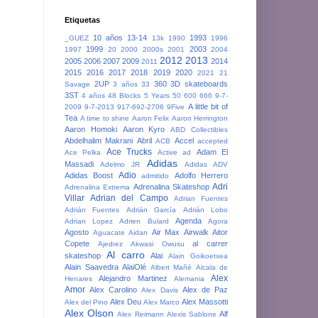
Etiquetas
10 años
13-14
1993
_GUEZ
13k
1990
1996
1999
2003
1997
20
2000
2000s
2001
2004
2012
2013
2005
2006
2007
2009
2014
2011
2015
2016
2017
2018
2019
2020
2021
21
2UP
360
3D skateboards
Savage
3 años
33
3ST
4 años
48 Blocks
5 Years
50
600
666
9-7-
A little bit of
2009
9-7-2013
917-692-2706
9Five
Tea
A time to shine
Aaron Felix
Aaron Herrington
Aaron Homoki
Aaron Kyro
ABD Collectibles
Abdelhalim Makrani
Abril
Accel
ACB
accepted
Ace Trucks
Adam El
Ace Pelka
Active
ad
Adidas
Massadi
Adelmo JR
Adidas ADV
Adio
Adidas Boost
Adolfo Herrero
admitido
Adri
Adrenalina Skateshop
Adrenalina Extrema
Villar
Adrian del Campo
Adrian Fuentes
Adrián Fuentes
Adrián García
Adrián Lobo
Agenda
Adrian Lopez
Adrien Bulard
Agora
Agosto
Air Max
Airwalk
Aitor
Aguacate
Aidan
Copete
al carrer
Ajedrez
Akwasi Owusu
Al carro
skateshop
Alai
Alain Goikoetxea
Alain Saavedra
AlaiOlé
Albert Mañé
Alcala de
Alex
Alejandro Martinez
Henares
Alemania
Amor
Alex Carolino
Alex de Paz
Alex Davis
Alex Deu
Alex Massotti
Alex del Pino
Alex Marco
Alex Olson
Alf
Alex Reimann
Alexis Sablone