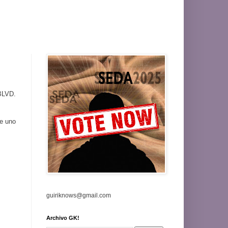
 BLVD.
de uno
guiriknows@gmail.com
Archivo GK!