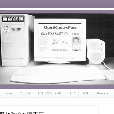
iTest
SEDA
ENTREVISTAS
DP
A&B
Kirick's