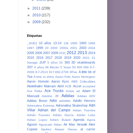
►
2011
(239)
►
2010
(217)
►
2009
(232)
Etiquetas
10 años
13-14
1993
_GUEZ
13k
1990
1996
1999
2003
1997
20
2000
2000s
2001
2004
2012
2013
2005
2006
2007
2009
2014
2011
2015
2016
2017
2018
2019
2020
2021
21
2UP
360
3D skateboards
Savage
3 años
33
3ST
4 años
48 Blocks
5 Years
50
600
666
9-7-
A little bit of
2009
9-7-2013
917-692-2706
9Five
Tea
A time to shine
Aaron Felix
Aaron Herrington
Aaron Homoki
Aaron Kyro
ABD Collectibles
Abdelhalim Makrani
Abril
Accel
ACB
accepted
Ace Trucks
Adam El
Ace Pelka
Active
ad
Adidas
Massadi
Adelmo JR
Adidas ADV
Adio
Adidas Boost
Adolfo Herrero
admitido
Adri
Adrenalina Skateshop
Adrenalina Extrema
Villar
Adrian del Campo
Adrian Fuentes
Adrián Fuentes
Adrián García
Adrián Lobo
Agenda
Adrian Lopez
Adrien Bulard
Agora
Agosto
Air Max
Airwalk
Aitor
Aguacate
Aidan
Copete
al carrer
Ajedrez
Akwasi Owusu