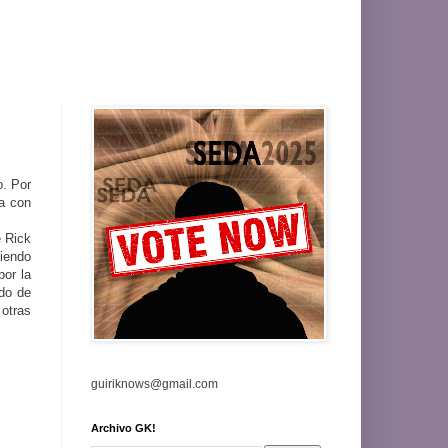
o. Por
sa con
e Rick
iendo
por la
ndo de
 otras
guiriknows@gmail.com
Archivo GK!