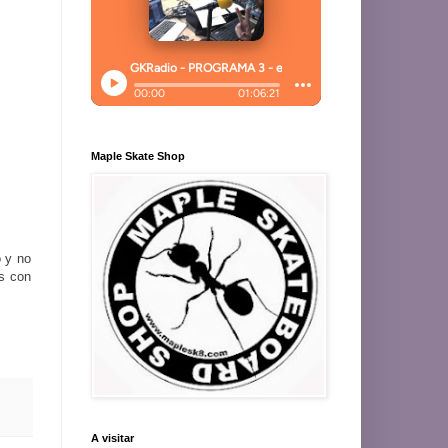
Maple Skate Shop
 y no
os con
A visitar