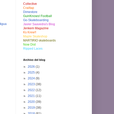
Collective
Crailtap
Dimestore
GuiriKnows! Football
Go-Skateboarding
tigua
Javier Saavedra's Blog
Jenkem Magazine
Ks Krew!!
Maple Skateshop
MARTIRIO skateboards
Now Dist
Ripped Laces
Archivo del blog
►
2026
(1)
►
2025
(4)
►
2024
(9)
►
2023
(38)
►
2022
(12)
►
2021
(11)
►
2020
(39)
►
2019
(38)
►
2018
(81)