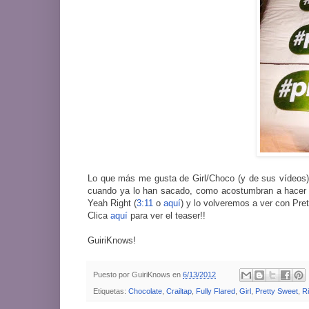
Lo que más me gusta de Girl/Choco (y de sus vídeos)
cuando ya lo han sacado, como acostumbran a hacer ot
Yeah Right (
3:11
o
aquí
) y lo volveremos a ver con Pre
Clica
aquí
para ver el teaser!!
GuiriKnows!
Puesto por
GuiriKnows
en
6/13/2012
Etiquetas:
Chocolate
,
Crailtap
,
Fully Flared
,
Girl
,
Pretty Sweet
,
R