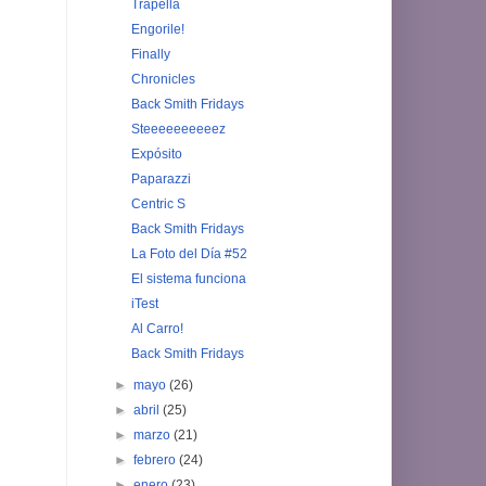
Trapella
Engorile!
Finally
Chronicles
Back Smith Fridays
Steeeeeeeeeez
Expósito
Paparazzi
Centric S
Back Smith Fridays
La Foto del Día #52
El sistema funciona
iTest
Al Carro!
Back Smith Fridays
►
mayo
(26)
►
abril
(25)
►
marzo
(21)
►
febrero
(24)
►
enero
(23)