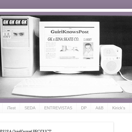
iTest
SEDA
ENTREVISTAS
DP
A&B
Kirick's