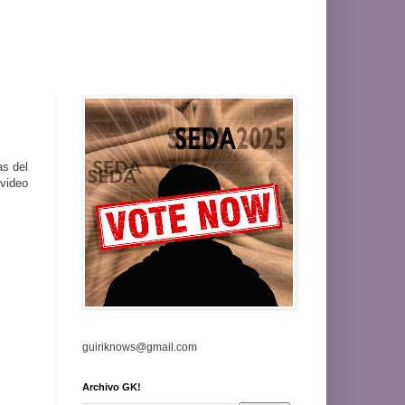
as del
 video
guiriknows@gmail.com
Archivo GK!