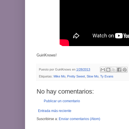
GuiriKnows!
Puesto por
GuiriKnows
en
1/28/2013
Etiquetas:
Mike Mo
,
Pretty Sweet
,
Slow Mo
,
Ty Evans
No hay comentarios:
Publicar un comentario
Entrada más reciente
Suscribirse a:
Enviar comentarios (Atom)