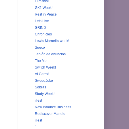
Film this!
GK1 Week!
Rest in Peace
Lets Live
GRIND
Chronicles
Lewis Marnell's week!
Sueco
Tablón de Anuncios
The Mo
Switch Week!
Al Carro!
Sweet Joke
Sobras
Study Week!
iTest
New Balance Business
Rediscover Manolo
iTest
1