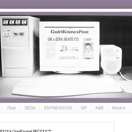
iTest
SEDA
ENTREVISTAS
DP
A&B
Kirick's