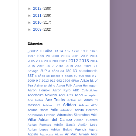
►
2012
(280)
►
2011
(239)
►
2010
(217)
►
2009
(232)
Etiquetas
10 años
13-14
1993
_GUEZ
13k
1990
1996
1999
2003
1997
20
2000
2000s
2001
2004
2012
2013
2005
2006
2007
2009
2014
2011
2015
2016
2017
2018
2019
2020
2021
21
2UP
360
3D skateboards
Savage
3 años
33
3ST
4 años
48 Blocks
5 Years
50
600
666
9-7-
A little bit of
2009
9-7-2013
917-692-2706
9Five
Tea
A time to shine
Aaron Felix
Aaron Herrington
Aaron Homoki
Aaron Kyro
ABD Collectibles
Abdelhalim Makrani
Abril
Accel
ACB
accepted
Ace Trucks
Adam El
Ace Pelka
Active
ad
Adidas
Massadi
Adelmo JR
Adidas ADV
Adio
Adidas Boost
Adolfo Herrero
admitido
Adri
Adrenalina Skateshop
Adrenalina Extrema
Villar
Adrian del Campo
Adrian Fuentes
Adrián Fuentes
Adrián García
Adrián Lobo
Agenda
Adrian Lopez
Adrien Bulard
Agora
Agosto
Air Max
Airwalk
Aitor
Aguacate
Aidan