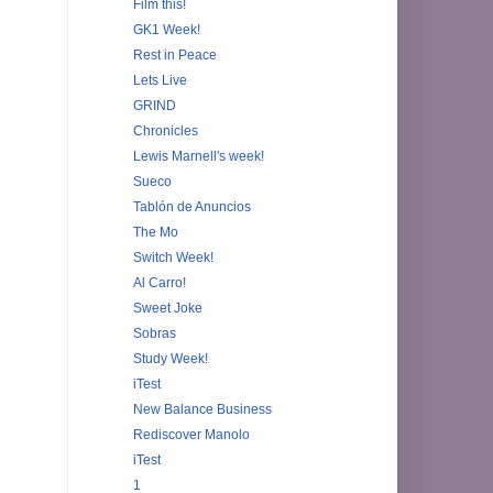
Film this!
GK1 Week!
Rest in Peace
Lets Live
GRIND
Chronicles
Lewis Marnell's week!
Sueco
Tablón de Anuncios
The Mo
Switch Week!
Al Carro!
Sweet Joke
Sobras
Study Week!
iTest
New Balance Business
Rediscover Manolo
iTest
1