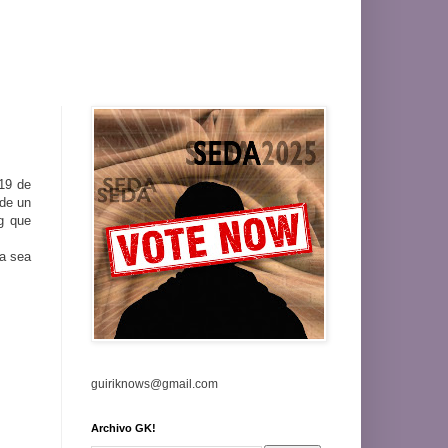
 19 de
 de un
ng que
ra sea
guiriknows@gmail.com
Archivo GK!