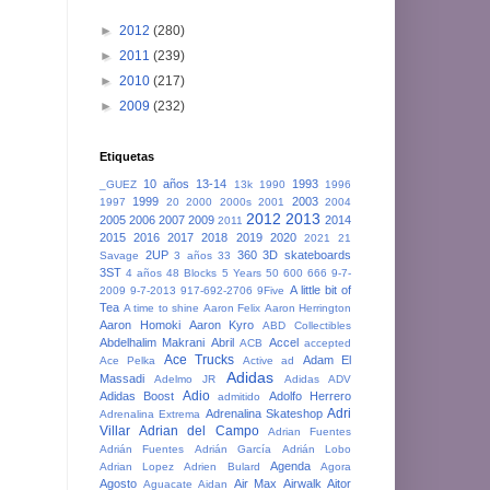
►
2012
(280)
►
2011
(239)
►
2010
(217)
►
2009
(232)
Etiquetas
10 años
13-14
1993
_GUEZ
13k
1990
1996
1999
2003
1997
20
2000
2000s
2001
2004
2012
2013
2005
2006
2007
2009
2014
2011
2015
2016
2017
2018
2019
2020
2021
21
2UP
360
3D skateboards
Savage
3 años
33
3ST
4 años
48 Blocks
5 Years
50
600
666
9-7-
A little bit of
2009
9-7-2013
917-692-2706
9Five
Tea
A time to shine
Aaron Felix
Aaron Herrington
Aaron Homoki
Aaron Kyro
ABD Collectibles
Abdelhalim Makrani
Abril
Accel
ACB
accepted
Ace Trucks
Adam El
Ace Pelka
Active
ad
Adidas
Massadi
Adelmo JR
Adidas ADV
Adio
Adidas Boost
Adolfo Herrero
admitido
Adri
Adrenalina Skateshop
Adrenalina Extrema
Villar
Adrian del Campo
Adrian Fuentes
Adrián Fuentes
Adrián García
Adrián Lobo
Agenda
Adrian Lopez
Adrien Bulard
Agora
Agosto
Air Max
Airwalk
Aitor
Aguacate
Aidan