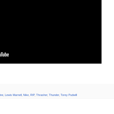
ine
,
Lewis Marnell
,
Nike
,
RIP
,
Thrasher
,
Thunder
,
Torey Pudwill