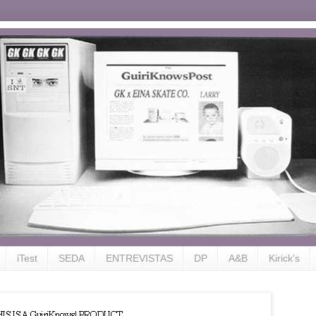
iTest
SEDA
ENTREVISTAS
DP
A&B
Kirick's