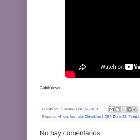
GuiriKnows!
Puesto por
GuiriKnows
en
1/20/2013
Etiquetas:
Almost
,
Australia
,
Chronicles I
,
DEP
,
Dunk SB
,
Firing L
No hay comentarios: