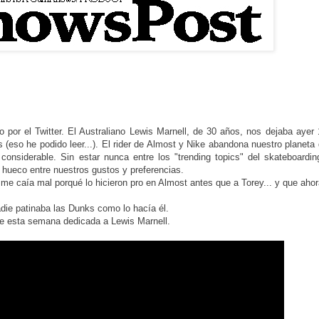
 por el Twitter. El Australiano Lewis Marnell, de 30 años, nos dejaba ayer
(eso he podido leer...). El rider de Almost y Nike abandona nuestro planeta
onsiderable. Sin estar nunca entre los "trending topics" del skateboardi
hueco entre nuestros gustos y preferencias.
, me caía mal porqué lo hicieron pro en Almost antes que a Torey... y que aho
adie patinaba las Dunks como lo hacía él.
o de esta semana dedicada a Lewis Marnell.