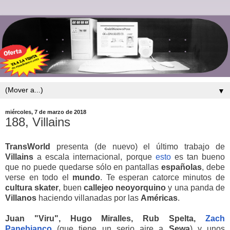
▼
miércoles, 7 de marzo de 2018
188, Villains
TransWorld
presenta (de nuevo) el último trabajo de
Villains
a escala internacional, porque
esto
es tan bueno
que no puede quedarse sólo en pantallas
españolas
, debe
verse en todo el
mundo
. Te esperan catorce minutos de
cultura
skater
, buen
callejeo neoyorquino
y una panda de
Villanos
haciendo villanadas por las
Américas
.
Juan "Viru", Hugo Miralles, Rub Spelta,
Zach
Panebianco
(que tiene un serio aire a
Sewa
) y unos