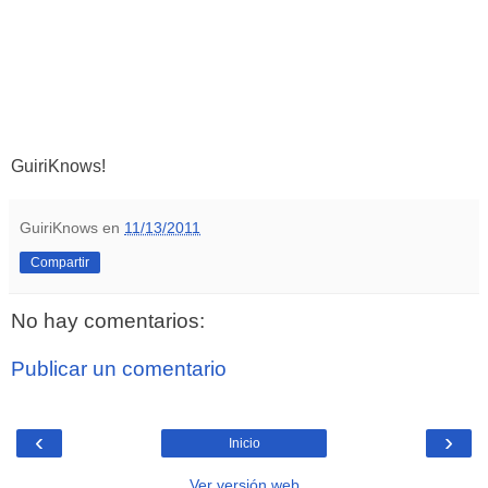
GuiriKnows!
GuiriKnows
en
11/13/2011
Compartir
No hay comentarios:
Publicar un comentario
‹
›
Inicio
Ver versión web