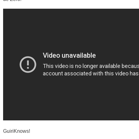
GuiriKnows!