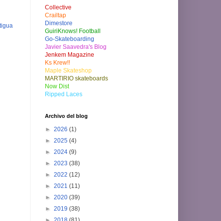
Collective
Crailtap
Dimestore
tigua
GuiriKnows! Football
Go-Skateboarding
Javier Saavedra's Blog
Jenkem Magazine
Ks Krew!!
Maple Skateshop
MARTIRIO skateboards
Now Dist
Ripped Laces
Archivo del blog
►
2026
(1)
►
2025
(4)
►
2024
(9)
►
2023
(38)
►
2022
(12)
►
2021
(11)
►
2020
(39)
►
2019
(38)
►
2018
(81)