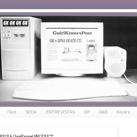
iTest
SEDA
ENTREVISTAS
DP
A&B
Kirick's