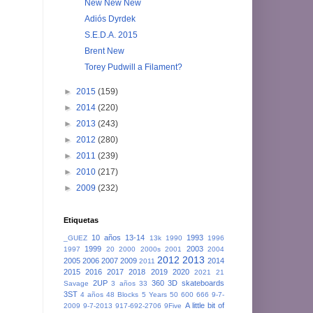
New New New
Adiós Dyrdek
S.E.D.A. 2015
Brent New
Torey Pudwill a Filament?
►
2015
(159)
►
2014
(220)
►
2013
(243)
►
2012
(280)
►
2011
(239)
►
2010
(217)
►
2009
(232)
Etiquetas
10 años
13-14
1993
_GUEZ
13k
1990
1996
1999
2003
1997
20
2000
2000s
2001
2004
2012
2013
2005
2006
2007
2009
2014
2011
2015
2016
2017
2018
2019
2020
2021
21
2UP
360
3D skateboards
Savage
3 años
33
3ST
4 años
48 Blocks
5 Years
50
600
666
9-7-
A little bit of
2009
9-7-2013
917-692-2706
9Five