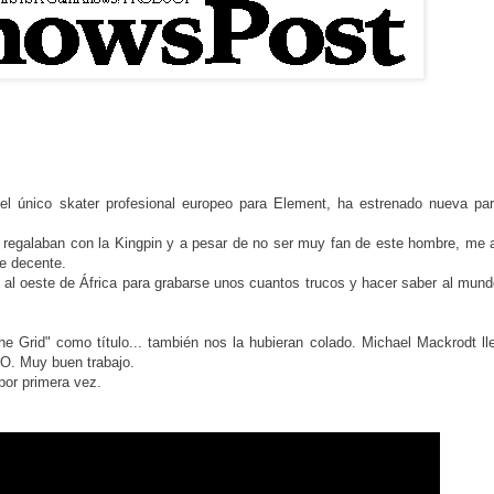
el único skater profesional europeo para Element, ha estrenado nueva par
 regalaban con la Kingpin y a pesar de no ser muy fan de este hombre, me 
e decente.
gó al oeste de África para grabarse unos cuantos trucos y hacer saber al mun
the Grid" como título... también nos la hubieran colado. Michael Mackrodt ll
DO. Muy buen trabajo.
por primera vez.