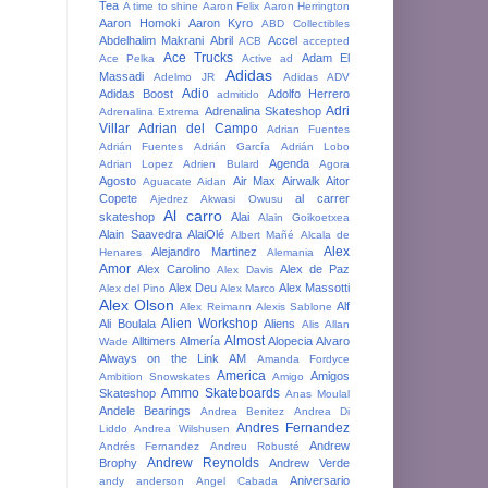
Tea
A time to shine
Aaron Felix
Aaron Herrington
Aaron Homoki
Aaron Kyro
ABD Collectibles
Abdelhalim Makrani
Abril
Accel
ACB
accepted
Ace Trucks
Adam El
Ace Pelka
Active
ad
Adidas
Massadi
Adelmo JR
Adidas ADV
Adio
Adidas Boost
Adolfo Herrero
admitido
Adri
Adrenalina Skateshop
Adrenalina Extrema
Villar
Adrian del Campo
Adrian Fuentes
Adrián Fuentes
Adrián García
Adrián Lobo
Agenda
Adrian Lopez
Adrien Bulard
Agora
Agosto
Air Max
Airwalk
Aitor
Aguacate
Aidan
Copete
al carrer
Ajedrez
Akwasi Owusu
Al carro
skateshop
Alai
Alain Goikoetxea
Alain Saavedra
AlaiOlé
Albert Mañé
Alcala de
Alex
Alejandro Martinez
Henares
Alemania
Amor
Alex Carolino
Alex de Paz
Alex Davis
Alex Deu
Alex Massotti
Alex del Pino
Alex Marco
Alex Olson
Alf
Alex Reimann
Alexis Sablone
Alien Workshop
Ali Boulala
Aliens
Alis
Allan
Almost
Alltimers
Almería
Alopecia
Alvaro
Wade
Always on the Link
AM
Amanda Fordyce
America
Amigos
Ambition Snowskates
Amigo
Ammo Skateboards
Skateshop
Anas Moulal
Andele Bearings
Andrea Benitez
Andrea Di
Andres Fernandez
Liddo
Andrea Wilshusen
Andrew
Andrés Fernandez
Andreu Robusté
Andrew Reynolds
Brophy
Andrew Verde
Aniversario
andy anderson
Angel Cabada