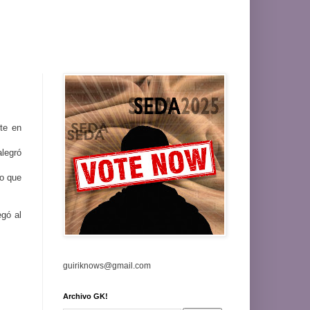
te en
alegró
do que
egó al
guiriknows@gmail.com
Archivo GK!