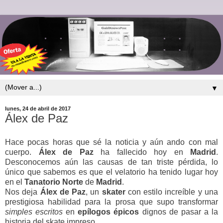
▼
lunes, 24 de abril de 2017
Álex de Paz
Hace pocas horas que sé la noticia y aún ando con mal
cuerpo.
Álex
de
Paz
ha fallecido hoy en
Madrid
.
Desconocemos aún las causas de tan triste pérdida, lo
único que sabemos es que el velatorio ha tenido lugar hoy
en el
Tanatorio
Norte
de
Madrid
.
Nos deja
Álex
de
Paz
, un
skater
con estilo increíble y una
prestigiosa habilidad para la prosa que supo transformar
simples escritos
en
epílogos
épicos
dignos de pasar a la
historia del skate impreso.