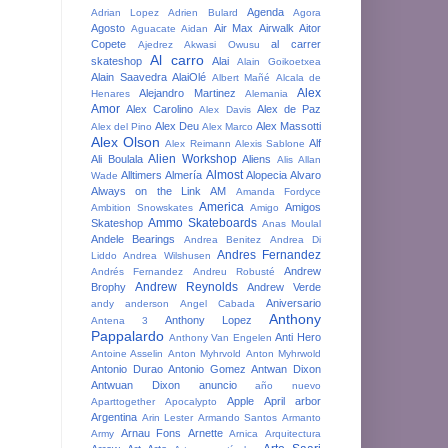
Agenda
Adrian Lopez
Adrien Bulard
Agora
Agosto
Air Max
Airwalk
Aitor
Aguacate
Aidan
Copete
al carrer
Ajedrez
Akwasi Owusu
Al carro
skateshop
Alai
Alain Goikoetxea
Alain Saavedra
AlaiOlé
Albert Mañé
Alcala de
Alex
Alejandro Martinez
Henares
Alemania
Amor
Alex Carolino
Alex de Paz
Alex Davis
Alex Deu
Alex Massotti
Alex del Pino
Alex Marco
Alex Olson
Alf
Alex Reimann
Alexis Sablone
Alien Workshop
Ali Boulala
Aliens
Alis
Allan
Almost
Alltimers
Almería
Alopecia
Alvaro
Wade
Always on the Link
AM
Amanda Fordyce
America
Amigos
Ambition Snowskates
Amigo
Ammo Skateboards
Skateshop
Anas Moulal
Andele Bearings
Andrea Benitez
Andrea Di
Andres Fernandez
Liddo
Andrea Wilshusen
Andrew
Andrés Fernandez
Andreu Robusté
Andrew Reynolds
Brophy
Andrew Verde
Aniversario
andy anderson
Angel Cabada
Anthony
Anthony Lopez
Antena 3
Pappalardo
Anti Hero
Anthony Van Engelen
Antoine Asselin
Anton Myhrvold
Anton Myhrwold
Antonio Durao
Antonio Gomez
Antwan Dixon
Antwuan Dixon
anuncio
año nuevo
Apple
April
arbor
Aparttogether
Apocalypto
Argentina
Arin Lester
Armando Santos
Armanto
Arnau Fons
Arnette
Army
Arnica
Arquitectura