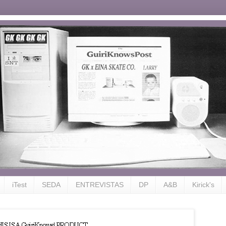
iTest
SEDA
ENTREVISTAS
DP
A&B
Kirick's