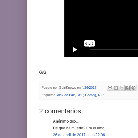
GK!
Puesto por
GuiriKnows
en
4/26/2017
Etiquetas:
Alex de Paz
,
DEP
,
GoMag
,
RIP
2 comentarios:
Anónimo dijo...
De que ha muerto? Era el amo...
26 de abril de 2017 a las 22:06