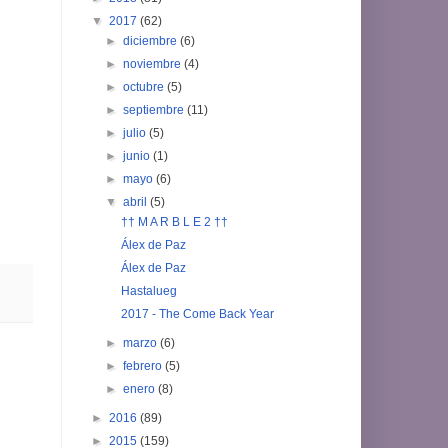
▼
2017
(62)
►
diciembre
(6)
►
noviembre
(4)
►
octubre
(5)
►
septiembre
(11)
►
julio
(5)
►
junio
(1)
►
mayo
(6)
▼
abril
(5)
†† M A R B L E 2 ††
Álex de Paz
Álex de Paz
Hastalueg
2017 - The Come Back Year
►
marzo
(6)
►
febrero
(5)
►
enero
(8)
►
2016
(89)
►
2015
(159)