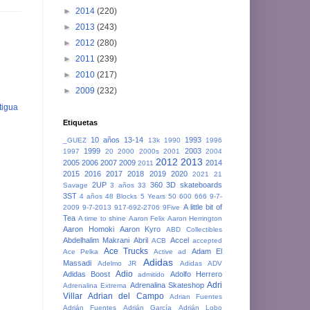
►
2014
(220)
►
2013
(243)
►
2012
(280)
►
2011
(239)
►
2010
(217)
►
2009
(232)
tigua
Etiquetas
10 años
13-14
1993
_GUEZ
13k
1990
1996
1999
2003
1997
20
2000
2000s
2001
2004
2012
2013
2005
2006
2007
2009
2014
2011
2015
2016
2017
2018
2019
2020
2021
21
2UP
360
3D skateboards
Savage
3 años
33
3ST
4 años
48 Blocks
5 Years
50
600
666
9-7-
A little bit of
2009
9-7-2013
917-692-2706
9Five
Tea
A time to shine
Aaron Felix
Aaron Herrington
Aaron Homoki
Aaron Kyro
ABD Collectibles
Abdelhalim Makrani
Abril
Accel
ACB
accepted
Ace Trucks
Adam El
Ace Pelka
Active
ad
Adidas
Massadi
Adelmo JR
Adidas ADV
Adio
Adidas Boost
Adolfo Herrero
admitido
Adri
Adrenalina Skateshop
Adrenalina Extrema
Villar
Adrian del Campo
Adrian Fuentes
Adrián Fuentes
Adrián García
Adrián Lobo