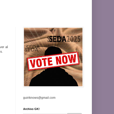
ver al
is.
guiriknows@gmail.com
Archivo GK!