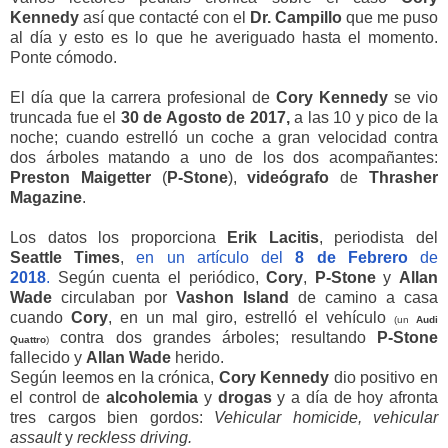
Kennedy
así que contacté con el
Dr. Campillo
que me puso
al día y esto es lo que he averiguado hasta el momento.
Ponte cómodo.
El día que la carrera profesional de
Cory Kennedy
se vio
truncada fue el
30 de Agosto de 2017,
a las 10 y pico de la
noche; cuando estrelló un coche a gran velocidad contra
dos árboles matando a uno de los dos acompañantes:
Preston Maigetter
(
P-Stone
),
videógrafo
de
Thrasher
Magazine
.
Los datos los proporciona
Erik Lacitis
, periodista del
Seattle Times
,
en un artículo del
8 de Febrero
de
2018
.
Según cuenta el periódico,
Cory
,
P-Stone
y
Allan
Wade
circulaban por
Vashon Island
de camino a casa
cuando
Cory
, en un mal giro, estrelló el vehículo
(un
Audi
contra dos grandes árboles; resultando
P-Stone
Quattro
)
fallecido y
Allan
Wade
herido.
Según leemos en la crónica,
Cory Kennedy
dio positivo en
el control de
alcoholemia
y
drogas
y a día de hoy afronta
tres cargos bien gordos:
Vehicular homicide, vehicular
assault
y
reckless driving.