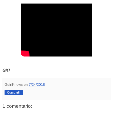
GK!
GuiriKnows
en
7/24/2018
Compartir
1 comentario: