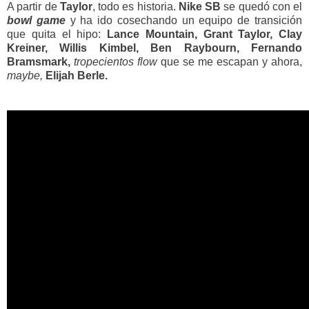
A partir de
Taylor
, todo es historia.
Nike SB
se quedó con el
bowl game
y ha ido cosechando un equipo de transición
que quita el hipo:
Lance Mountain, Grant Taylor, Clay
Kreiner, Willis Kimbel, Ben Raybourn, Fernando
Bramsmark,
tropecientos
flow
que se me escapan y ahora,
maybe,
Elijah Berle.