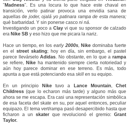
"
Madness
". Es una locura lo que hace este chaval en
transición, verlo patinar provoca una envidia sana de
aquellas de
joder, ojalá yo patinara rampa de esta manera;
qué barbaridad. Y sin ponerse casco
ni ná
.
Investigando un poco a
Clay
vi que su sponsor de calzado
era
Nike
SB
y eso hizo que me picara la nariz.
Hace un tiempo, en los
early
2000s
,
Nike
dominaba fuerte
en el
street
skating
; hoy en día, sin embargo, el pastel
parece llevárselo
Adidas
. No obstante, en lo que a
rampa
se refiere,
Nike
ha mantenido siempre cierta notoriedad y
aún hoy parece dominar en ese terreno. Es más, todo
apunta a que está potenciando esa
skill
en su equipo.
En un principio
Nike
tuvo a
Lance
Mountain
,
Chet
Childress
(que lo echaron más tarde) y alguno más que
ahora se me escapa. Era casi una representación simbólica
de esa faceta del skate en su, por aquel entonces, peculiar
equipazo. El tema vert/rampa pasó desapercibido hasta que
ficharon a un
skater
que revolucionó el gremio:
Grant
Taylor.