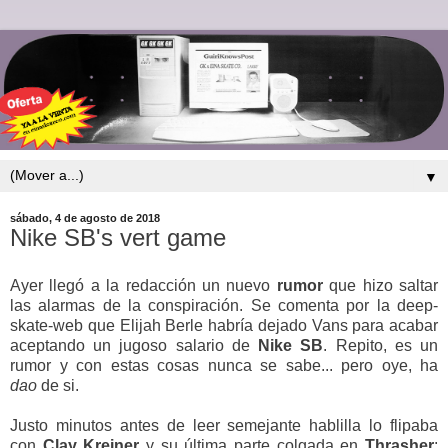
▼
sábado, 4 de agosto de 2018
Nike SB's vert game
Ayer llegó a la redacción un nuevo
rumor
que hizo saltar
las alarmas de la conspiración. Se comenta por la deep-
skate-web que Elijah Berle habría dejado Vans para acabar
aceptando un jugoso salario de
Nike SB
. Repito, es un
rumor y con estas cosas nunca se sabe... pero oye, ha
dao
de si.
Justo minutos antes de leer semejante hablilla lo flipaba
con
Clay
Kreiner
y su última parte colgada en
Thrasher
: