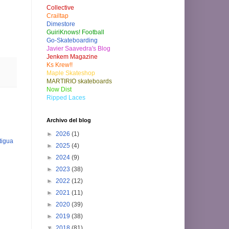
Collective
Crailtap
Dimestore
GuiriKnows! Football
Go-Skateboarding
Javier Saavedra's Blog
Jenkem Magazine
Ks Krew!!
Maple Skateshop
MARTIRIO skateboards
Now Dist
Ripped Laces
Archivo del blog
►
2026
(1)
tigua
►
2025
(4)
►
2024
(9)
►
2023
(38)
►
2022
(12)
►
2021
(11)
►
2020
(39)
►
2019
(38)
▼
2018
(81)