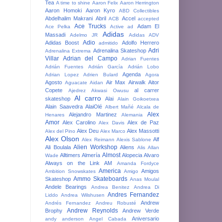
Tea
A time to shine
Aaron Felix
Aaron Herrington
Aaron Homoki
Aaron Kyro
ABD Collectibles
Abdelhalim Makrani
Abril
Accel
ACB
accepted
Ace Trucks
Adam El
Ace Pelka
Active
ad
Adidas
Massadi
Adelmo JR
Adidas ADV
Adio
Adidas Boost
Adolfo Herrero
admitido
Adri
Adrenalina Skateshop
Adrenalina Extrema
Villar
Adrian del Campo
Adrian Fuentes
Adrián Fuentes
Adrián García
Adrián Lobo
Agenda
Adrian Lopez
Adrien Bulard
Agora
Agosto
Air Max
Airwalk
Aitor
Aguacate
Aidan
Copete
al carrer
Ajedrez
Akwasi Owusu
Al carro
skateshop
Alai
Alain Goikoetxea
Alain Saavedra
AlaiOlé
Albert Mañé
Alcala de
Alex
Alejandro Martinez
Henares
Alemania
Amor
Alex Carolino
Alex de Paz
Alex Davis
Alex Deu
Alex Massotti
Alex del Pino
Alex Marco
Alex Olson
Alf
Alex Reimann
Alexis Sablone
Alien Workshop
Ali Boulala
Aliens
Alis
Allan
Almost
Alltimers
Almería
Alopecia
Alvaro
Wade
Always on the Link
AM
Amanda Fordyce
America
Amigos
Ambition Snowskates
Amigo
Ammo Skateboards
Skateshop
Anas Moulal
Andele Bearings
Andrea Benitez
Andrea Di
Andres Fernandez
Liddo
Andrea Wilshusen
Andrew
Andrés Fernandez
Andreu Robusté
Andrew Reynolds
Brophy
Andrew Verde
Aniversario
andy anderson
Angel Cabada