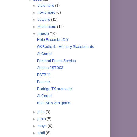
►
diciembre
(4)
►
noviembre
(6)
►
octubre
(11)
►
septiembre
(11)
▼
agosto
(10)
Help EscombroDIY
GKRadio 9 - Memory Skateboards
Al Carro!
Portland Public Service
Adidas 3ST.003
BATB 11
Palante
Rodrigo TX promodel
Al Carro!
Nike SB's vert game
►
julio
(3)
►
junio
(5)
►
mayo
(6)
►
abril
(6)