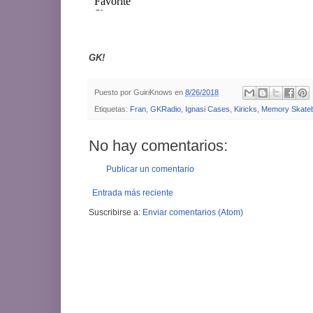
GK!
Puesto por
GuiriKnows
en
8/26/2018
Etiquetas:
Fran
,
GKRadio
,
Ignasi Cases
,
Kiricks
,
Memory Skate
No hay comentarios:
Publicar un comentario
Entrada más reciente
Suscribirse a:
Enviar comentarios (Atom)