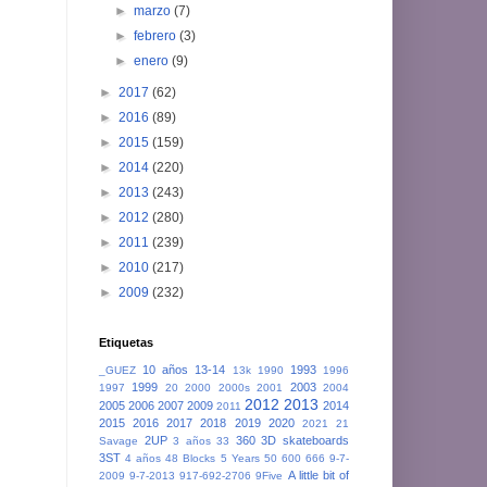
►
marzo
(7)
►
febrero
(3)
►
enero
(9)
►
2017
(62)
►
2016
(89)
►
2015
(159)
►
2014
(220)
►
2013
(243)
►
2012
(280)
►
2011
(239)
►
2010
(217)
►
2009
(232)
Etiquetas
10 años
13-14
1993
_GUEZ
13k
1990
1996
1999
2003
1997
20
2000
2000s
2001
2004
2012
2013
2005
2006
2007
2009
2014
2011
2015
2016
2017
2018
2019
2020
2021
21
2UP
360
3D skateboards
Savage
3 años
33
3ST
4 años
48 Blocks
5 Years
50
600
666
9-7-
A little bit of
2009
9-7-2013
917-692-2706
9Five