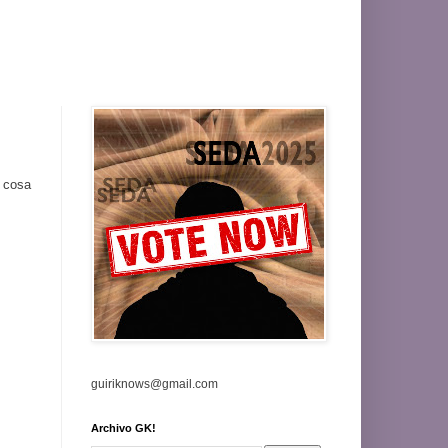
 cosa
guiriknows@gmail.com
Archivo GK!