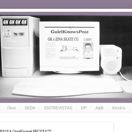
iTest
SEDA
ENTREVISTAS
DP
A&B
Kirick's