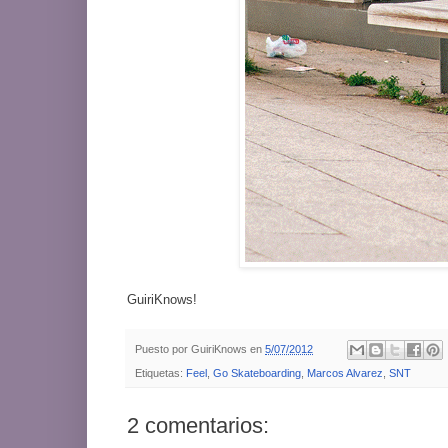
GuiriKnows!
Puesto por
GuiriKnows
en
5/07/2012
Etiquetas:
Feel
,
Go Skateboarding
,
Marcos Alvarez
,
SNT
2 comentarios: