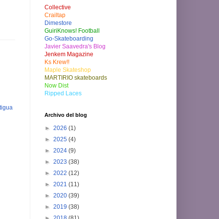
Collective
Crailtap
Dimestore
GuiriKnows! Football
Go-Skateboarding
Javier Saavedra's Blog
Jenkem Magazine
Ks Krew!!
Maple Skateshop
MARTIRIO skateboards
Now Dist
Ripped Laces
tigua
Archivo del blog
►
2026
(1)
►
2025
(4)
►
2024
(9)
►
2023
(38)
►
2022
(12)
►
2021
(11)
►
2020
(39)
►
2019
(38)
►
2018
(81)