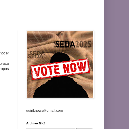
onocer
merece
zapas
guiriknows@gmail.com
Archivo GK!