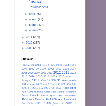
Paparazzi
Cerramos Abril
►
abril
(25)
►
marzo
(21)
►
febrero
(24)
►
enero
(23)
►
2011
(239)
►
2010
(217)
►
2009
(232)
Etiquetas
10 años
13-14
1993
_GUEZ
13k
1990
1996
1999
2003
1997
20
2000
2000s
2001
2004
2012
2013
2005
2006
2007
2009
2014
2011
2015
2016
2017
2018
2019
2020
2021
21
2UP
360
3D skateboards
Savage
3 años
33
3ST
4 años
48 Blocks
5 Years
50
600
666
9-7-
A little bit of
2009
9-7-2013
917-692-2706
9Five
Tea
A time to shine
Aaron Felix
Aaron Herrington
Aaron Homoki
Aaron Kyro
ABD Collectibles
Abdelhalim Makrani
Abril
Accel
ACB
accepted
Ace Trucks
Adam El
Ace Pelka
Active
ad