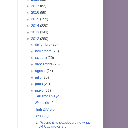
►
2017
(62)
►
2016
(89)
►
2015
(159)
►
2014
(220)
►
2013
(243)
▼
2012
(280)
►
diciembre
(25)
►
noviembre
(26)
►
octubre
(20)
►
septiembre
(20)
►
agosto
(24)
►
julio
(25)
►
junio
(21)
▼
mayo
(26)
Cerramos Mayo
What crisis?
High DiViSion
Beast (2)
-Lil Wayne is to skateboarding what
JR Casanova is...