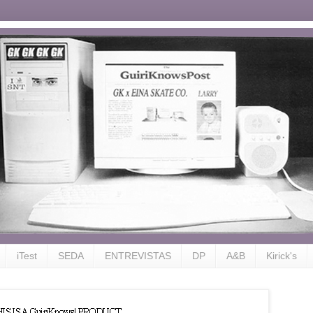
iTest
SEDA
ENTREVISTAS
DP
A&B
Kirick's