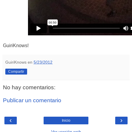
GuiriKnows!
GuiriKnows
en
5/23/2012
Compartir
No hay comentarios:
Publicar un comentario
‹
›
Inicio
Ver versión web