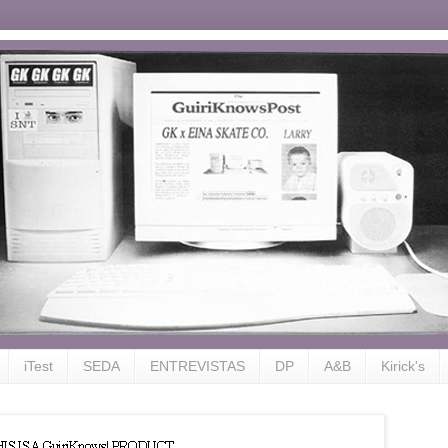
iTest
SEDA
ENTREVISTAS
DP
A&B
Kirick's