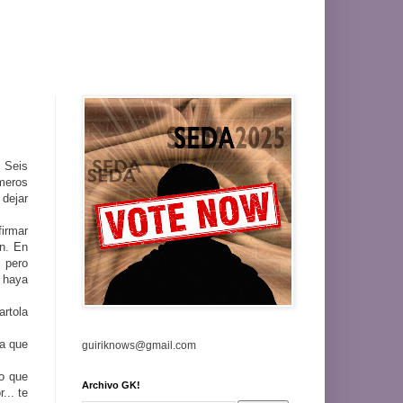
. Seis
meros
 dejar
firmar
n. En
 pero
e haya
artola
ra que
guiriknows@gmail.com
o que
Archivo GK!
... te