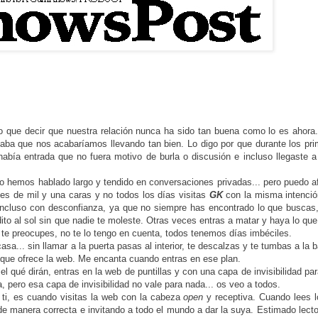
go que decir que nuestra relación nunca ha sido tan buena como lo es ahora
ba que nos acabaríamos llevando tan bien. Lo digo por que durante los pri
había entrada que no fuera motivo de burla o discusión e incluso llegaste a
 o hemos hablado largo y tendido en conversaciones privadas... pero puedo a
nes de mil y una caras y no todos los días visitas
GK
con la misma intenció
incluso con desconfianza, ya que no siempre has encontrado lo que buscas,
o al sol sin que nadie te moleste. Otras veces entras a matar y haya lo qu
o te preocupes, no te lo tengo en cuenta, todos tenemos días imbéciles.
sa... sin llamar a la puerta pasas al interior, te descalzas y te tumbas a la b
 que ofrece la web. Me encanta cuando entras en ese plan.
l qué dirán, entras en la web de puntillas y con una capa de invisibilidad pa
, pero esa capa de invisibilidad no vale para nada... os veo a todos.
ti, es cuando visitas la web con la cabeza
open
y receptiva. Cuando lees l
e manera correcta e invitando a todo el mundo a dar la suya. Estimado lector