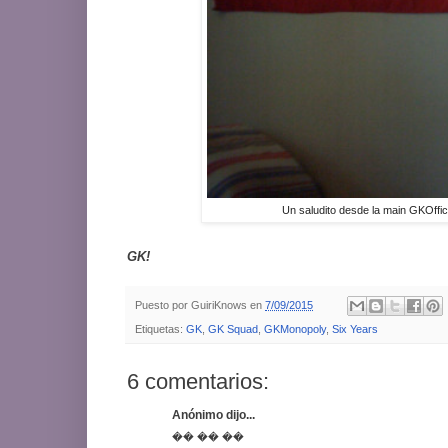
Un saludito desde la main GKOffi
GK!
Puesto por
GuiriKnows
en
7/09/2015
Etiquetas:
GK
,
GK Squad
,
GKMonopoly
,
Six Years
6 comentarios:
Anónimo dijo...
�� �� ��