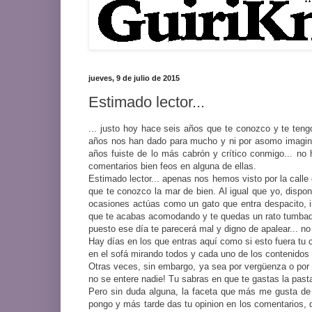
jueves, 9 de julio de 2015
Estimado lector...
... justo hoy hace seis años que te conozco y te ten
años nos han dado para mucho y ni por asomo imagina
años fuiste de lo más cabrón y crítico conmigo... no 
comentarios bien feos en alguna de ellas.
Estimado lector... apenas nos hemos visto por la calle
que te conozco la mar de bien. Al igual que yo, dispo
ocasiones actúas como un gato que entra despacito, 
que te acabas acomodando y te quedas un rato tumbadit
puesto ese día te parecerá mal y digno de apalear... n
Hay días en los que entras aquí como si esto fuera tu ca
en el sofá mirando todos y cada uno de los contenidos
Otras veces, sin embargo, ya sea por vergüenza o por e
no se entere nadie! Tu sabras en que te gastas la pasta
Pero sin duda alguna, la faceta que más me gusta de 
pongo y más tarde das tu opinion en los comentarios, d