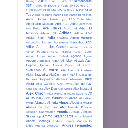
2UP
360
3D skateboards
Savage
3 años
33
3ST
4 años
48 Blocks
5 Years
50
600
666
9-7-
A little bit of
2009
9-7-2013
917-692-2706
9Five
Tea
A time to shine
Aaron Felix
Aaron Herrington
Aaron Homoki
Aaron Kyro
ABD Collectibles
Abdelhalim Makrani
Abril
Accel
ACB
accepted
Ace Trucks
Adam El
Ace Pelka
Active
ad
Adidas
Massadi
Adelmo JR
Adidas ADV
Adio
Adidas Boost
Adolfo Herrero
admitido
Adri
Adrenalina Skateshop
Adrenalina Extrema
Villar
Adrian del Campo
Adrian Fuentes
Adrián Fuentes
Adrián García
Adrián Lobo
Agenda
Adrian Lopez
Adrien Bulard
Agora
Agosto
Air Max
Airwalk
Aitor
Aguacate
Aidan
Copete
al carrer
Ajedrez
Akwasi Owusu
Al carro
skateshop
Alai
Alain Goikoetxea
Alain Saavedra
AlaiOlé
Albert Mañé
Alcala de
Alex
Alejandro Martinez
Henares
Alemania
Amor
Alex Carolino
Alex de Paz
Alex Davis
Alex Deu
Alex Massotti
Alex del Pino
Alex Marco
Alex Olson
Alf
Alex Reimann
Alexis Sablone
Alien Workshop
Ali Boulala
Aliens
Alis
Allan
Almost
Alltimers
Almería
Alopecia
Alvaro
Wade
Always on the Link
AM
Amanda Fordyce
America
Amigos
Ambition Snowskates
Amigo
Ammo Skateboards
Skateshop
Anas Moulal
Andele Bearings
Andrea Benitez
Andrea Di
Andres Fernandez
Liddo
Andrea Wilshusen