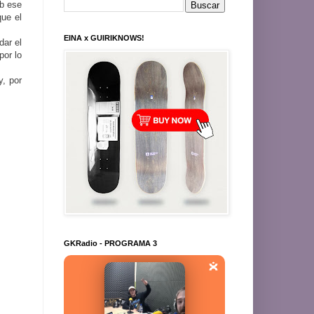
b ese
que el
EINA x GUIRIKNOWS!
dar el
por lo
y, por
GKRadio - PROGRAMA 3