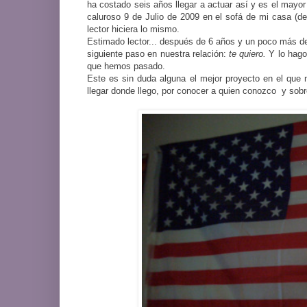
ha costado seis años llegar a actuar así y es el mayo
caluroso 9 de Julio de 2009 en el sofá de mi casa (des
lector hiciera lo mismo.
Estimado lector... después de 6 años y un poco más de 
siguiente paso en nuestra relación:
te quiero.
Y lo hago
que hemos pasado.
Este es sin duda alguna el mejor proyecto en el que 
llegar donde llego, por conocer a quien conozco y sobre