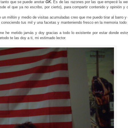
r tanto que se puede anotar
GK.
Es de las razones por las que empecé la we
de el que ya no escribo, por cierto), para compartir contenido y opinión y 
un millón y medio de visitas acumuladas creo que me puedo tirar al barro y 
 conociendo tus mil y una facetas y manteniendo fresco en la memoria todo 
me he metido jamás y doy gracias a todo lo existente por estar donde esto
todo te las doy a ti, mi estimado lector.