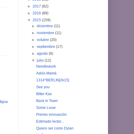
►
2017
(62)
►
2016
(89)
▼
2015
(159)
►
diciembre
(11)
►
noviembre
(11)
►
octubre
(20)
►
septiembre
(17)
►
agosto
(6)
▼
julio
(12)
Needlework
Adiós Mamá
1314*BERLIN[2k15]
See you
Bitter Kas
Back in Town
tigua
Some Louw
Premio innovación
Estimado lector...
Quiero ser como Dylan