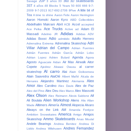
2UP
360
3D skateboards
Savage
3 años
33
3ST
4 años
48 Blocks
5 Years
50
600
666
9-7-
A little bit of
2009
9-7-2013
917-692-2706
9Five
Tea
A time to shine
Aaron Felix
Aaron Herrington
Aaron Homoki
Aaron Kyro
ABD Collectibles
Abdelhalim Makrani
Abril
Accel
ACB
accepted
Ace Trucks
Adam El
Ace Pelka
Active
ad
Adidas
Massadi
Adelmo JR
Adidas ADV
Adio
Adidas Boost
Adolfo Herrero
admitido
Adri
Adrenalina Skateshop
Adrenalina Extrema
Villar
Adrian del Campo
Adrian Fuentes
Adrián Fuentes
Adrián García
Adrián Lobo
Agenda
Adrian Lopez
Adrien Bulard
Agora
Agosto
Air Max
Airwalk
Aitor
Aguacate
Aidan
Copete
al carrer
Ajedrez
Akwasi Owusu
Al carro
skateshop
Alai
Alain Goikoetxea
Alain Saavedra
AlaiOlé
Albert Mañé
Alcala de
Alex
Alejandro Martinez
Henares
Alemania
Amor
Alex Carolino
Alex de Paz
Alex Davis
Alex Deu
Alex Massotti
Alex del Pino
Alex Marco
Alex Olson
Alf
Alex Reimann
Alexis Sablone
Alien Workshop
Ali Boulala
Aliens
Alis
Allan
Almost
Alltimers
Almería
Alopecia
Alvaro
Wade
Always on the Link
AM
Amanda Fordyce
America
Amigos
Ambition Snowskates
Amigo
Ammo Skateboards
Skateshop
Anas Moulal
Andele Bearings
Andrea Benitez
Andrea Di
Andres Fernandez
Liddo
Andrea Wilshusen