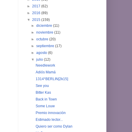
►
2017
(62)
►
2016
(89)
▼
2015
(159)
►
diciembre
(11)
►
noviembre
(11)
►
octubre
(20)
►
septiembre
(17)
►
agosto
(6)
▼
julio
(12)
Needlework
Adiós Mamá
1314*BERLIN[2k15]
See you
Bitter Kas
Back in Town
Some Louw
Premio innovación
Estimado lector...
Quiero ser como Dylan