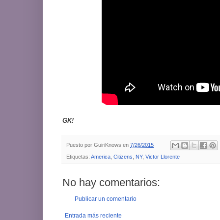
GK!
Puesto por
GuiriKnows
en
7/26/2015
Etiquetas:
America
,
Citizens
,
NY
,
Victor Llorente
No hay comentarios:
Publicar un comentario
Entrada más reciente