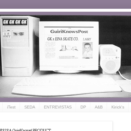
iTest
SEDA
ENTREVISTAS
DP
A&B
Kirick's