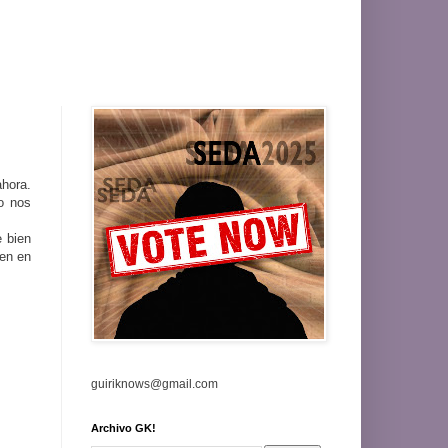
ahora.
no nos
e bien
en en
guiriknows@gmail.com
Archivo GK!