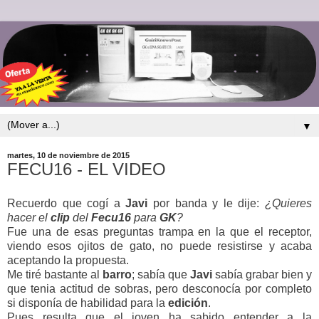
▼
martes, 10 de noviembre de 2015
FECU16 - EL VIDEO
Recuerdo que cogí a
Javi
por banda y le dije:
¿Quieres
hacer el
clip
del
Fecu16
para
GK
?
Fue una de esas preguntas trampa en la que el receptor,
viendo esos ojitos de gato, no puede resistirse y acaba
aceptando la propuesta.
Me tiré bastante al
barro
; sabía que
Javi
sabía grabar bien y
que tenia actitud de sobras, pero desconocía por completo
si disponía de habilidad para la
edición
.
Pues resulta que el joven ha sabido entender a la