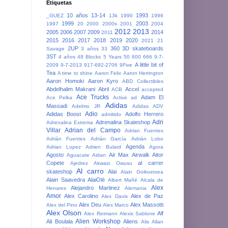
Etiquetas
10 años
13-14
1993
_GUEZ
13k
1990
1996
1999
2003
1997
20
2000
2000s
2001
2004
2012
2013
2005
2006
2007
2009
2014
2011
2015
2016
2017
2018
2019
2020
2021
21
2UP
360
3D skateboards
Savage
3 años
33
3ST
4 años
48 Blocks
5 Years
50
600
666
9-7-
A little bit of
2009
9-7-2013
917-692-2706
9Five
Tea
A time to shine
Aaron Felix
Aaron Herrington
Aaron Homoki
Aaron Kyro
ABD Collectibles
Abdelhalim Makrani
Abril
Accel
ACB
accepted
Ace Trucks
Adam El
Ace Pelka
Active
ad
Adidas
Massadi
Adelmo JR
Adidas ADV
Adio
Adidas Boost
Adolfo Herrero
admitido
Adri
Adrenalina Skateshop
Adrenalina Extrema
Villar
Adrian del Campo
Adrian Fuentes
Adrián Fuentes
Adrián García
Adrián Lobo
Agenda
Adrian Lopez
Adrien Bulard
Agora
Agosto
Air Max
Airwalk
Aitor
Aguacate
Aidan
Copete
al carrer
Ajedrez
Akwasi Owusu
Al carro
skateshop
Alai
Alain Goikoetxea
Alain Saavedra
AlaiOlé
Albert Mañé
Alcala de
Alex
Alejandro Martinez
Henares
Alemania
Amor
Alex Carolino
Alex de Paz
Alex Davis
Alex Deu
Alex Massotti
Alex del Pino
Alex Marco
Alex Olson
Alf
Alex Reimann
Alexis Sablone
Alien Workshop
Ali Boulala
Aliens
Alis
Allan