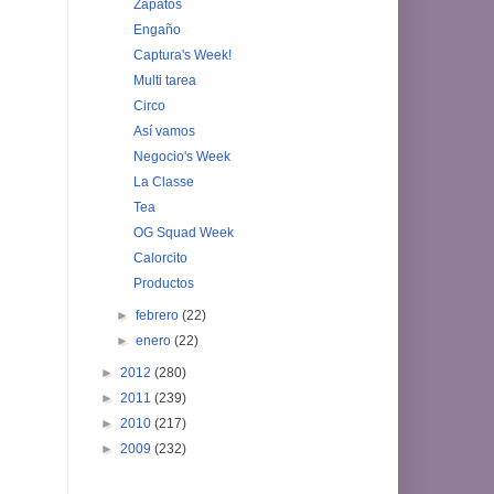
Zapatos
Engaño
Captura's Week!
Multi tarea
Circo
Así vamos
Negocio's Week
La Classe
Tea
OG Squad Week
Calorcito
Productos
►
febrero
(22)
►
enero
(22)
►
2012
(280)
►
2011
(239)
►
2010
(217)
►
2009
(232)