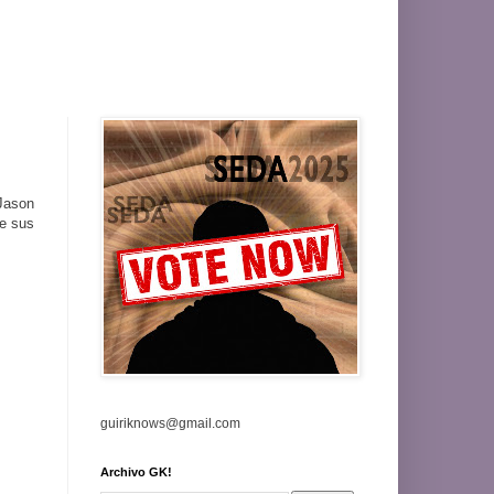
Jason
de sus
guiriknows@gmail.com
Archivo GK!