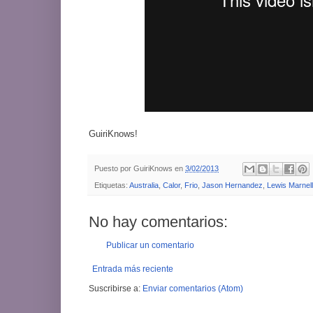
GuiriKnows!
Puesto por
GuiriKnows
en
3/02/2013
Etiquetas:
Australia
,
Calor
,
Frio
,
Jason Hernandez
,
Lewis Marnell
No hay comentarios:
Publicar un comentario
Entrada más reciente
Suscribirse a:
Enviar comentarios (Atom)