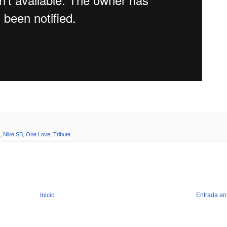
,
Nike SB
,
One Love
,
Tribute
Inicio
Entrada an