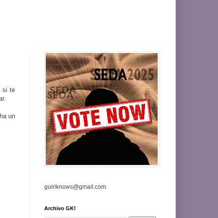
 si te
r.
cha un
guiriknows@gmail.com
Archivo GK!