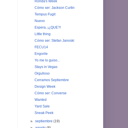
Ronda's Week
Cómo ser: Jackson Curtin
Tempus Fugit
Nuevo
Espera, ¡¿QUE?!
Little thing
Cómo ser: Stefan Janoski
FECU14
Engorile
Yo me lo guiso...
Stays in Vegas
Orgulloso
Cerramos Septiembre
Design Week
Cómo ser: Converse
Wanted
Yard Sale
Sneak Peek
►
septiembre
(19)
►
agosto
(8)