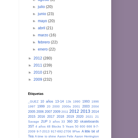
►
julio
(20)
►
junio
(23)
►
mayo
(20)
►
abril
(21)
►
marzo
(16)
►
febrero
(22)
►
enero
(22)
►
2012
(280)
►
2011
(239)
►
2010
(217)
►
2009
(232)
Etiquetas
10 años
13-14
1993
_GUEZ
13k
1990
1996
1999
2003
1997
20
2000
2000s
2001
2004
2012
2013
2005
2006
2007
2009
2014
2011
2015
2016
2017
2018
2019
2020
2021
21
2UP
360
3D skateboards
Savage
3 años
33
3ST
4 años
48 Blocks
5 Years
50
600
666
9-7-
A little bit of
2009
9-7-2013
917-692-2706
9Five
Tea
A time to shine
Aaron Felix
Aaron Herrington