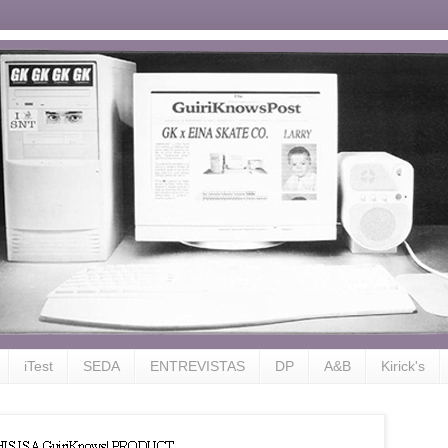
iTest
SEDA
ENTREVISTAS
DP
A&B
Kirick's