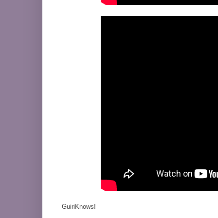
GuiriKnows!