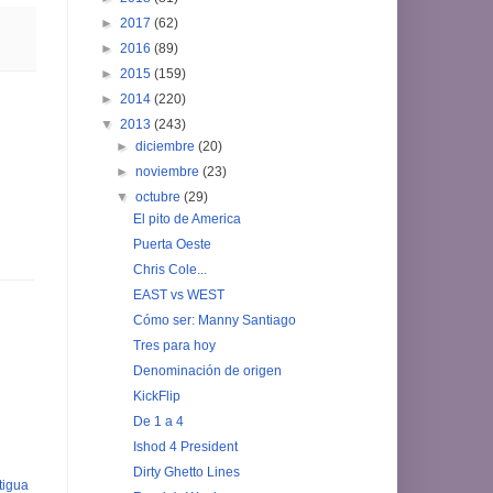
►
2017
(62)
►
2016
(89)
►
2015
(159)
►
2014
(220)
▼
2013
(243)
►
diciembre
(20)
►
noviembre
(23)
▼
octubre
(29)
El pito de America
Puerta Oeste
Chris Cole...
EAST vs WEST
Cómo ser: Manny Santiago
Tres para hoy
Denominación de origen
KickFlip
De 1 a 4
Ishod 4 President
Dirty Ghetto Lines
tigua