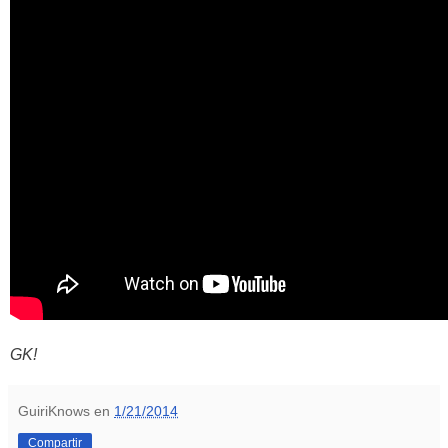
GK!
GuiriKnows
en
1/21/2014
Compartir