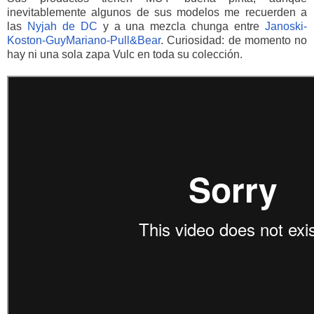
inevitablemente algunos de sus modelos me recuerden a
las
Nyjah de DC
y a una mezcla chunga entre
Janoski-
Koston-GuyMariano-Pull&Bear
. Curiosidad: de momento no
hay ni una sola zapa Vulc en toda su colección.