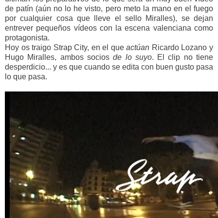
de patín (aún no lo he visto, pero meto la mano en el fuego
por cualquier cosa que lleve el sello Miralles), se dejan
entrever pequeños vídeos con la escena valenciana como
protagonista.
Hoy os traigo Strap City, en el que
actúan
Ricardo Lozano y
Hugo Miralles, ambos socios
de lo suyo
. El clip no tiene
desperdicio... y es que cuando se edita con buen gusto pasa
lo que pasa.