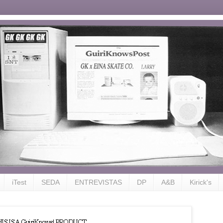
iTest
SEDA
ENTREVISTAS
DP
A&B
Kirick's