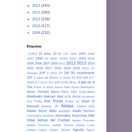
►
2013
(243)
►
2012
(280)
►
2011
(239)
►
2010
(217)
►
2009
(232)
Etiquetas
10 años
13-14
1993
_GUEZ
13k
1990
1996
1999
2003
1997
20
2000
2000s
2001
2004
2012
2013
2005
2006
2007
2009
2014
2011
2015
2016
2017
2018
2019
2020
2021
21
2UP
360
3D skateboards
Savage
3 años
33
3ST
4 años
48 Blocks
5 Years
50
600
666
9-7-
A little bit of
2009
9-7-2013
917-692-2706
9Five
Tea
A time to shine
Aaron Felix
Aaron Herrington
Aaron Homoki
Aaron Kyro
ABD Collectibles
Abdelhalim Makrani
Abril
Accel
ACB
accepted
Ace Trucks
Adam El
Ace Pelka
Active
ad
Adidas
Massadi
Adelmo JR
Adidas ADV
Adio
Adidas Boost
Adolfo Herrero
admitido
Adri
Adrenalina Skateshop
Adrenalina Extrema
Villar
Adrian del Campo
Adrian Fuentes
Adrián Fuentes
Adrián García
Adrián Lobo
Agenda
Adrian Lopez
Adrien Bulard
Agora