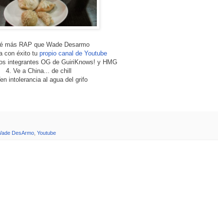
Sé más RAP que Wade Desarmo
a con éxito tu
propio canal de Youtube
los integrantes OG de GuiriKnows! y HMG
4. Ve a China... de chill
en intolerancia al agua del grifo
ade DesArmo
,
Youtube