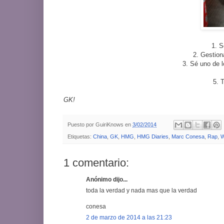
1. 
2. Gestion
3. Sé uno de 
5. T
GK!
Puesto por
GuiriKnows
en
3/02/2014
Etiquetas:
China
,
GK
,
HMG
,
HMG Diaries
,
Marc Conesa
,
Rap
,
W
1 comentario:
Anónimo dijo...
toda la verdad y nada mas que la verdad
conesa
2 de marzo de 2014 a las 21:23