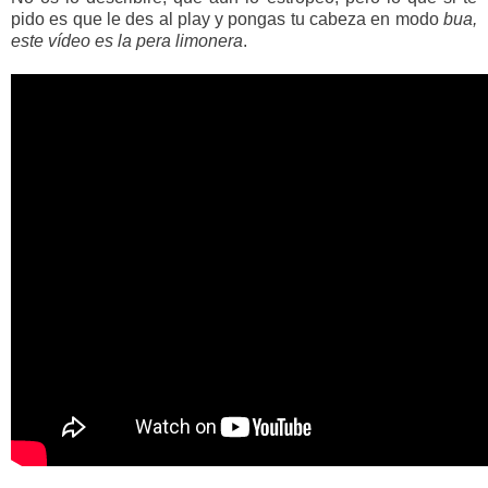
pido es que le des al play y pongas tu cabeza en modo
bua,
este vídeo es la pera limonera
.