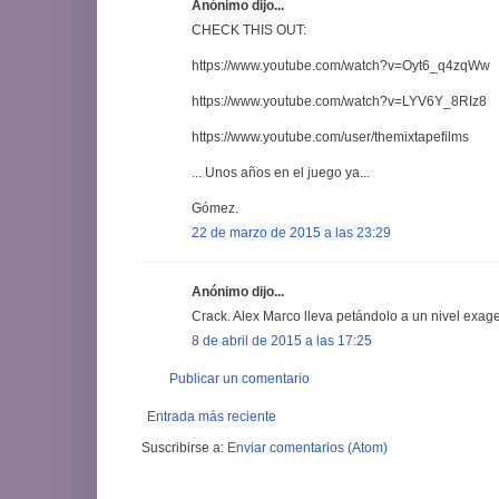
Anónimo dijo...
CHECK THIS OUT:
https://www.youtube.com/watch?v=Oyt6_q4zqWw
https://www.youtube.com/watch?v=LYV6Y_8RIz8
https://www.youtube.com/user/themixtapefilms
... Unos años en el juego ya...
Gómez.
22 de marzo de 2015 a las 23:29
Anónimo dijo...
Crack. Alex Marco lleva petándolo a un nivel exage
8 de abril de 2015 a las 17:25
Publicar un comentario
Entrada más reciente
Suscribirse a:
Enviar comentarios (Atom)