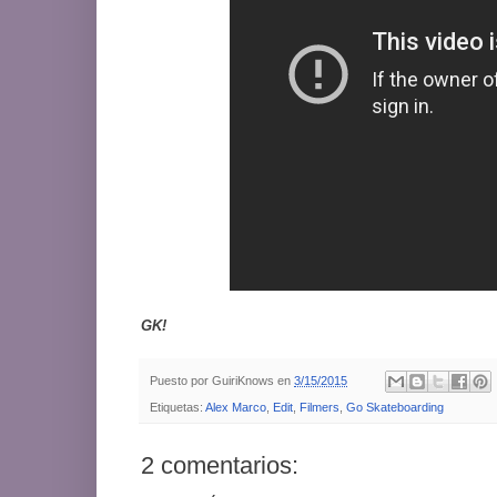
GK!
Puesto por
GuiriKnows
en
3/15/2015
Etiquetas:
Alex Marco
,
Edit
,
Filmers
,
Go Skateboarding
2 comentarios: