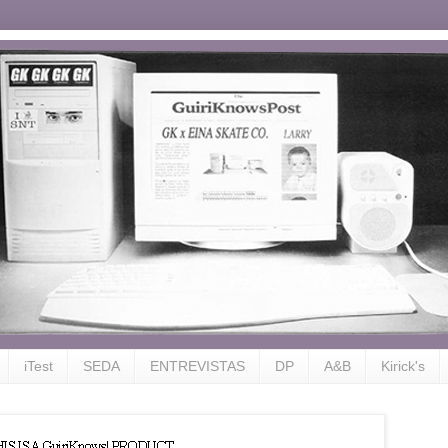
iTest
SEDA
ENTREVISTAS
DP
A&B
Kirick's