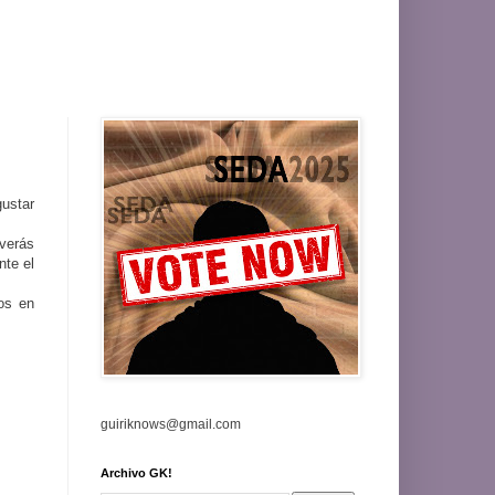
ustar
 verás
nte el
os en
guiriknows@gmail.com
Archivo GK!