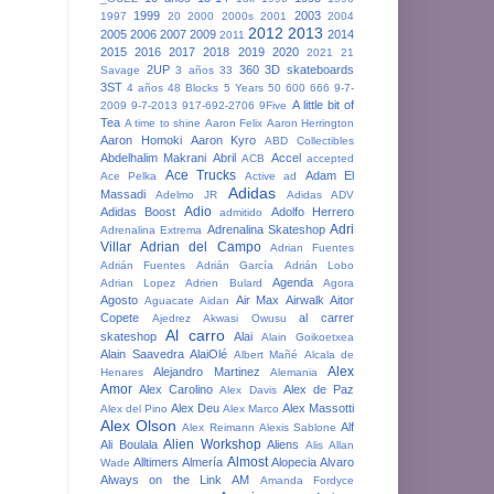
1999
2003
1997
20
2000
2000s
2001
2004
2012
2013
2005
2006
2007
2009
2014
2011
2015
2016
2017
2018
2019
2020
2021
21
2UP
360
3D skateboards
Savage
3 años
33
3ST
4 años
48 Blocks
5 Years
50
600
666
9-7-
A little bit of
2009
9-7-2013
917-692-2706
9Five
Tea
A time to shine
Aaron Felix
Aaron Herrington
Aaron Homoki
Aaron Kyro
ABD Collectibles
Abdelhalim Makrani
Abril
Accel
ACB
accepted
Ace Trucks
Adam El
Ace Pelka
Active
ad
Adidas
Massadi
Adelmo JR
Adidas ADV
Adio
Adidas Boost
Adolfo Herrero
admitido
Adri
Adrenalina Skateshop
Adrenalina Extrema
Villar
Adrian del Campo
Adrian Fuentes
Adrián Fuentes
Adrián García
Adrián Lobo
Agenda
Adrian Lopez
Adrien Bulard
Agora
Agosto
Air Max
Airwalk
Aitor
Aguacate
Aidan
Copete
al carrer
Ajedrez
Akwasi Owusu
Al carro
skateshop
Alai
Alain Goikoetxea
Alain Saavedra
AlaiOlé
Albert Mañé
Alcala de
Alex
Alejandro Martinez
Henares
Alemania
Amor
Alex Carolino
Alex de Paz
Alex Davis
Alex Deu
Alex Massotti
Alex del Pino
Alex Marco
Alex Olson
Alf
Alex Reimann
Alexis Sablone
Alien Workshop
Ali Boulala
Aliens
Alis
Allan
Almost
Alltimers
Almería
Alopecia
Alvaro
Wade
Always on the Link
AM
Amanda Fordyce