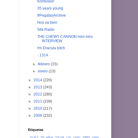
Konfusion
35 years young
#PegatasArchive
Nos va bien
56k Radio
THE CHEWY CANNON mini mini
INTERVIEW
I'm Dracula bitch
· 1314 ·
►
febrero
(15)
►
enero
(13)
►
2014
(220)
►
2013
(243)
►
2012
(280)
►
2011
(239)
►
2010
(217)
►
2009
(232)
Etiquetas
10 años
13-14
1993
_GUEZ
13k
1990
1996