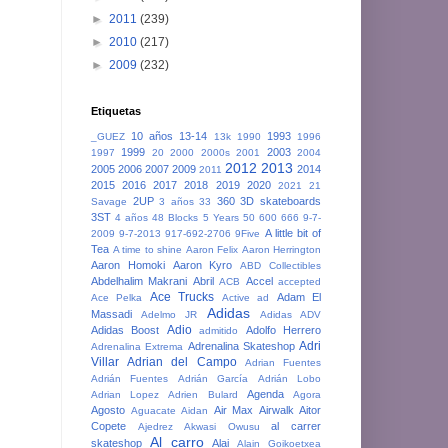
►
2011
(239)
►
2010
(217)
►
2009
(232)
Etiquetas
10 años
13-14
1993
_GUEZ
13k
1990
1996
1999
2003
1997
20
2000
2000s
2001
2004
2012
2013
2005
2006
2007
2009
2014
2011
2015
2016
2017
2018
2019
2020
2021
21
2UP
360
3D skateboards
Savage
3 años
33
3ST
4 años
48 Blocks
5 Years
50
600
666
9-7-
A little bit of
2009
9-7-2013
917-692-2706
9Five
Tea
A time to shine
Aaron Felix
Aaron Herrington
Aaron Homoki
Aaron Kyro
ABD Collectibles
Abdelhalim Makrani
Abril
Accel
ACB
accepted
Ace Trucks
Adam El
Ace Pelka
Active
ad
Adidas
Massadi
Adelmo JR
Adidas ADV
Adio
Adidas Boost
Adolfo Herrero
admitido
Adri
Adrenalina Skateshop
Adrenalina Extrema
Villar
Adrian del Campo
Adrian Fuentes
Adrián Fuentes
Adrián García
Adrián Lobo
Agenda
Adrian Lopez
Adrien Bulard
Agora
Agosto
Air Max
Airwalk
Aitor
Aguacate
Aidan
Copete
al carrer
Ajedrez
Akwasi Owusu
Al carro
skateshop
Alai
Alain Goikoetxea