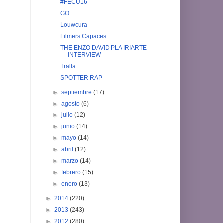
#FECU16
GO
Louwcura
Filmers Capaces
THE ENZO DAVID PLA IRIARTE
INTERVIEW
Tralla
SPOTTER RAP
►
septiembre
(17)
►
agosto
(6)
►
julio
(12)
►
junio
(14)
►
mayo
(14)
►
abril
(12)
►
marzo
(14)
►
febrero
(15)
►
enero
(13)
►
2014
(220)
►
2013
(243)
►
2012
(280)