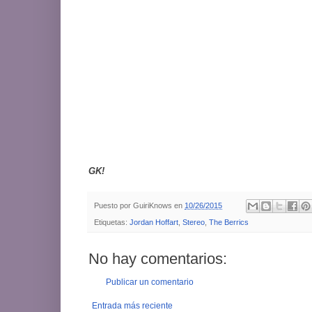
GK!
Puesto por
GuiriKnows
en
10/26/2015
Etiquetas:
Jordan Hoffart
,
Stereo
,
The Berrics
No hay comentarios:
Publicar un comentario
Entrada más reciente