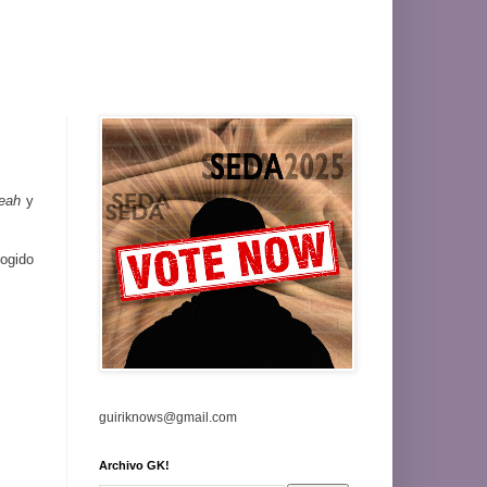
yeah
y
cogido
guiriknows@gmail.com
Archivo GK!