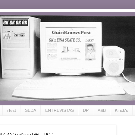
iTest
SEDA
ENTREVISTAS
DP
A&B
Kirick's