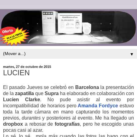
▼
martes, 27 de octubre de 2015
LUCIEN
El pasado Jueves se celebró en
Barcelona
la presentación
de la
zapatilla
que
Supra
ha elaborado en colaboración con
Lucien Clarke
. No pude asistir al evento por
incompatibilidad de horarios pero
Amanda
Fordyce
estuvo
toda la tarde cámara en mano capturando los momentos
previos,
durantes
y posteriores al evento. Me ha llegado un
dropbox
a rebosar de
fotografías
, pero he escogido unas
pocas casi al azar.
Lo sé, lo sé... mola más cuando las fotos las hago con el