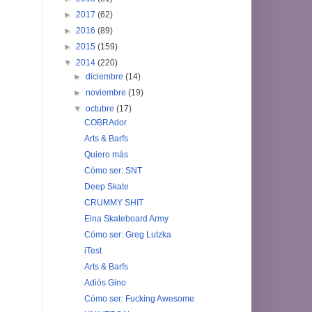
►
2017
(62)
►
2016
(89)
►
2015
(159)
▼
2014
(220)
►
diciembre
(14)
►
noviembre
(19)
▼
octubre
(17)
COBRAdor
Arts & Barfs
Quiero más
Cómo ser: SNT
Deep Skate
CRUMMY SHIT
Eina Skateboard Army
Cómo ser: Greg Lutzka
iTest
Arts & Barfs
Adiós Gino
Cómo ser: Fucking Awesome