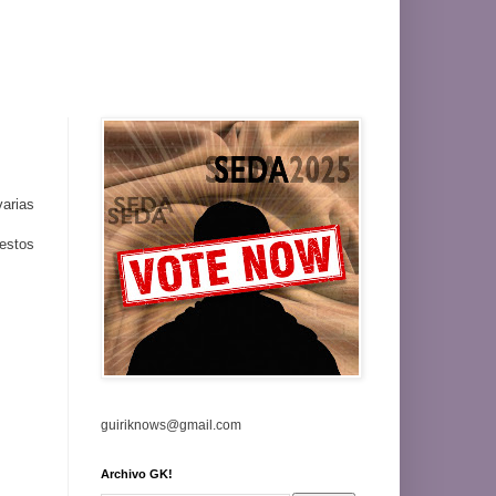
varias
estos
guiriknows@gmail.com
Archivo GK!