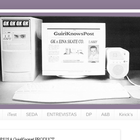
iTest
SEDA
ENTREVISTAS
DP
A&B
Kirick's