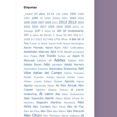
Etiquetas
10 años
13-14
1993
_GUEZ
13k
1990
1996
1999
2003
1997
20
2000
2000s
2001
2004
2012
2013
2005
2006
2007
2009
2014
2011
2015
2016
2017
2018
2019
2020
2021
21
2UP
360
3D skateboards
Savage
3 años
33
3ST
4 años
48 Blocks
5 Years
50
600
666
9-7-
A little bit of
2009
9-7-2013
917-692-2706
9Five
Tea
A time to shine
Aaron Felix
Aaron Herrington
Aaron Homoki
Aaron Kyro
ABD Collectibles
Abdelhalim Makrani
Abril
Accel
ACB
accepted
Ace Trucks
Adam El
Ace Pelka
Active
ad
Adidas
Massadi
Adelmo JR
Adidas ADV
Adio
Adidas Boost
Adolfo Herrero
admitido
Adri
Adrenalina Skateshop
Adrenalina Extrema
Villar
Adrian del Campo
Adrian Fuentes
Adrián Fuentes
Adrián García
Adrián Lobo
Agenda
Adrian Lopez
Adrien Bulard
Agora
Agosto
Air Max
Airwalk
Aitor
Aguacate
Aidan
Copete
al carrer
Ajedrez
Akwasi Owusu
Al carro
skateshop
Alai
Alain Goikoetxea
Alain Saavedra
AlaiOlé
Albert Mañé
Alcala de
Alex
Alejandro Martinez
Henares
Alemania
Amor
Alex Carolino
Alex de Paz
Alex Davis
Alex Deu
Alex Massotti
Alex del Pino
Alex Marco
Alex Olson
Alf
Alex Reimann
Alexis Sablone