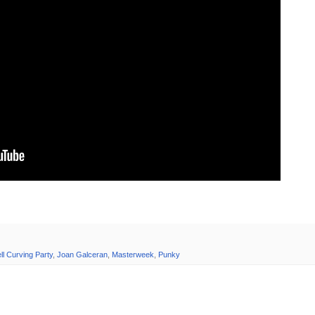
ll Curving Party
,
Joan Galceran
,
Masterweek
,
Punky