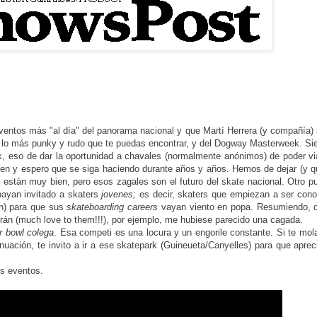
ventos más "al día" del panorama nacional y que Martí Herrera (y compañía)
 de lo más punky y rudo que te puedas encontrar, y del Dogway Masterweek. S
 eso de dar la oportunidad a chavales (normalmente anónimos) de poder vi
en y espero que se siga haciendo durante años y años. Hemos de dejar (y q
as están muy bien, pero esos zagales son el futuro del skate nacional. Otro p
hayan invitado a skaters
jovenes;
es decir, skaters que empiezan a ser con
n) para que sus
skateboarding careers
vayan viento en popa. Resumiendo, q
rán (much love to them!!!), por ejemplo, me hubiese parecido una cagada.
ar bowl colega
. Esa competi es una locura y un engorile constante. Si te mol
uación, te invito a ir a ese skatepark (Guineueta/Canyelles) para que aprec
os eventos.