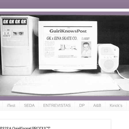
iTest
SEDA
ENTREVISTAS
DP
A&B
Kirick's