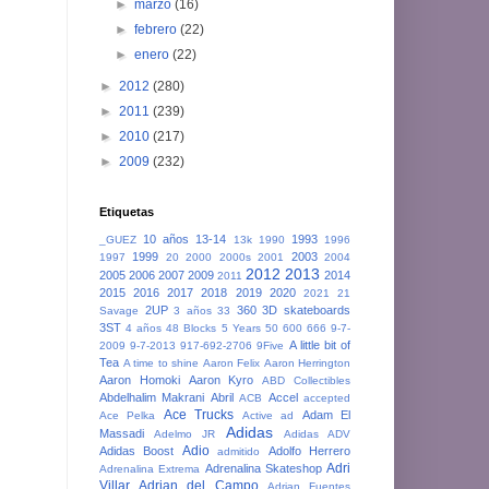
►
marzo
(16)
►
febrero
(22)
►
enero
(22)
►
2012
(280)
►
2011
(239)
►
2010
(217)
►
2009
(232)
Etiquetas
10 años
13-14
1993
_GUEZ
13k
1990
1996
1999
2003
1997
20
2000
2000s
2001
2004
2012
2013
2005
2006
2007
2009
2014
2011
2015
2016
2017
2018
2019
2020
2021
21
2UP
360
3D skateboards
Savage
3 años
33
3ST
4 años
48 Blocks
5 Years
50
600
666
9-7-
A little bit of
2009
9-7-2013
917-692-2706
9Five
Tea
A time to shine
Aaron Felix
Aaron Herrington
Aaron Homoki
Aaron Kyro
ABD Collectibles
Abdelhalim Makrani
Abril
Accel
ACB
accepted
Ace Trucks
Adam El
Ace Pelka
Active
ad
Adidas
Massadi
Adelmo JR
Adidas ADV
Adio
Adidas Boost
Adolfo Herrero
admitido
Adri
Adrenalina Skateshop
Adrenalina Extrema
Villar
Adrian del Campo
Adrian Fuentes