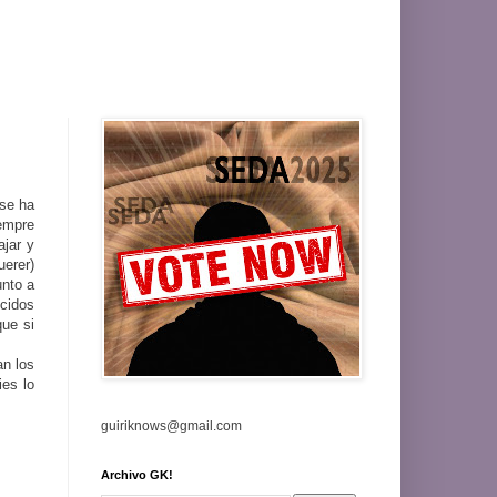
 se ha
iempre
ajar y
uerer)
unto a
ocidos
ue si
an los
ies lo
guiriknows@gmail.com
Archivo GK!