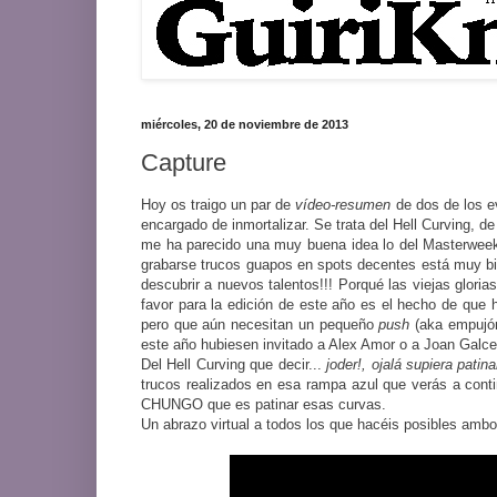
miércoles, 20 de noviembre de 2013
Capture
Hoy os traigo un par de
vídeo-resumen
de dos de los e
encargado de inmortalizar. Se trata del Hell Curving,
me ha parecido una muy buena idea lo del Masterweek,
grabarse trucos guapos en spots decentes está muy bi
descubrir a nuevos talentos!!! Porqué las viejas glori
favor para la edición de este año es el hecho de que 
pero que aún necesitan un pequeño
push
(aka empujó
este año hubiesen invitado a Alex Amor o a Joan Galce
Del Hell Curving que decir...
joder!, ojalá supiera patin
trucos realizados en esa rampa azul que verás a contin
CHUNGO que es patinar esas curvas.
Un abrazo virtual a todos los que hacéis posibles amb