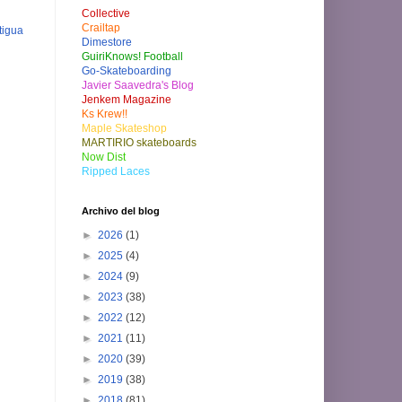
Collective
Crailtap
tigua
Dimestore
GuiriKnows! Football
Go-Skateboarding
Javier Saavedra's Blog
Jenkem Magazine
Ks Krew!!
Maple Skateshop
MARTIRIO skateboards
Now Dist
Ripped Laces
Archivo del blog
►
2026
(1)
►
2025
(4)
►
2024
(9)
►
2023
(38)
►
2022
(12)
►
2021
(11)
►
2020
(39)
►
2019
(38)
►
2018
(81)