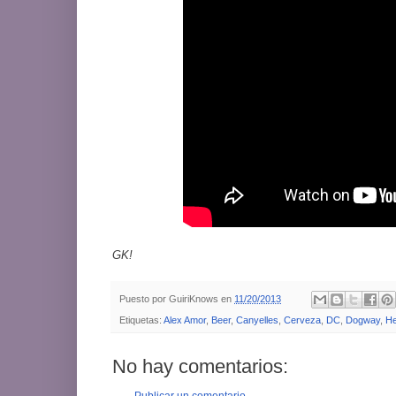
GK!
Puesto por
GuiriKnows
en
11/20/2013
Etiquetas:
Alex Amor
,
Beer
,
Canyelles
,
Cerveza
,
DC
,
Dogway
,
He
No hay comentarios:
Publicar un comentario