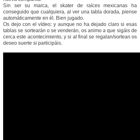
Sin ser su marca, el skater de raíces mexicanas ha
conseguido que cualquiera, al ver una tabla dorada, piense
automáticamente en él. Bien jugado.
Os dejo con el vídeo; y aunque no ha dejado claro si esas
tablas se sortearán o se venderán, os animo a que sigáis de
cerca este acontecimiento, y si al final se regalan/sortean os
deseo suerte si participáis.